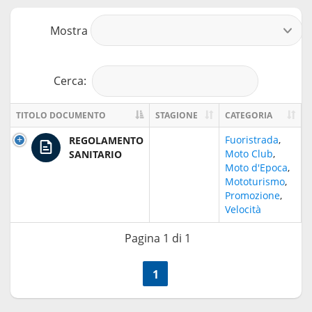
Mostra
r
Cerca:
TITOLO DOCUMENTO
STAGIONE
CATEGORIA
Fuoristrada
,
REGOLAMENTO
Moto Club
,
SANITARIO
Moto d'Epoca
,
Mototurismo
,
Promozione
,
Velocità
Pagina 1 di 1
<<
1
>>