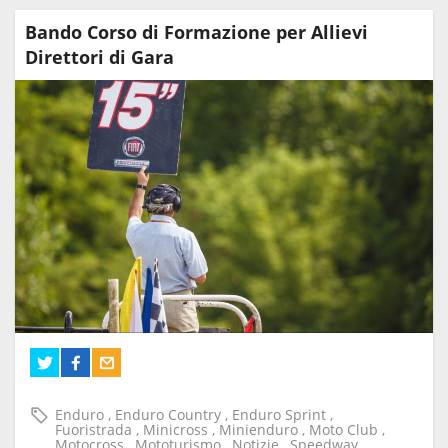
Bando Corso di Formazione per Allievi
Direttori di Gara
Enduro
,
Enduro Country
,
Enduro Sprint
,
Fuoristrada
,
Minicross
,
Minienduro
,
Moto Club
,
Motocross
,
Mototurismo
,
Notizie
,
Speedway
,